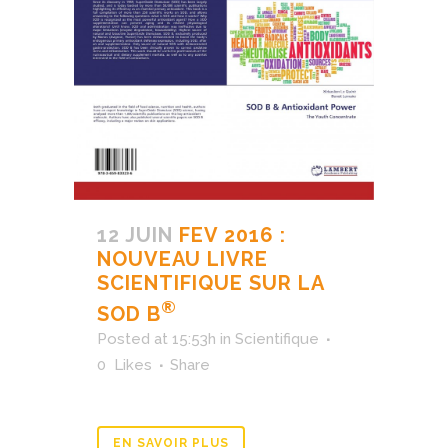
12 JUIN
FEV 2016 :
NOUVEAU LIVRE
SCIENTIFIQUE SUR LA
®
SOD B
Posted at 15:53h
in
Scientifique
0
Likes
Share
EN SAVOIR PLUS