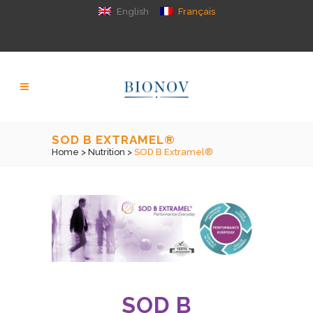
English
Français
SOD B EXTRAMEL®
Home
>
Nutrition
>
SOD B Extramel®
SOD B